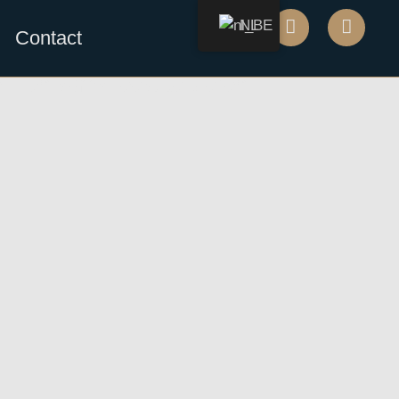
NL
Contact
.. en soms feest te vieren.